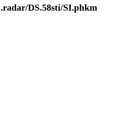
C.radar/DS.58sti/SI.phkm