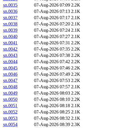
sn.0035
07-Aug-2026 07:09
2.2K
sn.0036
07-Aug-2026 07:13
2.1K
sn.0037
07-Aug-2026 07:17
2.1K
sn.0038
07-Aug-2026 07:20
2.1K
sn.0039
07-Aug-2026 07:24
2.1K
sn.0040
07-Aug-2026 07:27
2.1K
sn.0041
07-Aug-2026 07:31
2.2K
sn.0042
07-Aug-2026 07:35
2.2K
sn.0043
07-Aug-2026 07:38
2.2K
sn.0044
07-Aug-2026 07:42
2.2K
sn.0045
07-Aug-2026 07:46
2.2K
sn.0046
07-Aug-2026 07:49
2.2K
sn.0047
07-Aug-2026 07:53
2.2K
sn.0048
07-Aug-2026 07:57
2.1K
sn.0049
07-Aug-2026 08:03
2.2K
sn.0050
07-Aug-2026 08:10
2.2K
sn.0051
07-Aug-2026 08:18
2.1K
sn.0052
07-Aug-2026 08:25
2.1K
sn.0053
07-Aug-2026 08:32
2.1K
sn.0054
07-Aug-2026 08:39
2.3K