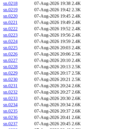
sn.0218
07-Aug-2026 19:38
2.4K
sn.0219
07-Aug-2026 19:42
2.3K
sn.0220
07-Aug-2026 19:45
2.4K
sn.0221
07-Aug-2026 19:49
2.4K
sn.0222
07-Aug-2026 19:52
2.4K
sn.0223
07-Aug-2026 19:56
2.4K
sn.0224
07-Aug-2026 19:59
2.4K
sn.0225
07-Aug-2026 20:03
2.4K
sn.0226
07-Aug-2026 20:06
2.5K
sn.0227
07-Aug-2026 20:10
2.4K
sn.0228
07-Aug-2026 20:13
2.5K
sn.0229
07-Aug-2026 20:17
2.5K
sn.0230
07-Aug-2026 20:21
2.5K
sn.0231
07-Aug-2026 20:24
2.6K
sn.0232
07-Aug-2026 20:27
2.6K
sn.0233
07-Aug-2026 20:30
2.6K
sn.0234
07-Aug-2026 20:34
2.6K
sn.0235
07-Aug-2026 20:37
2.6K
sn.0236
07-Aug-2026 20:41
2.6K
sn.0237
07-Aug-2026 20:45
2.6K