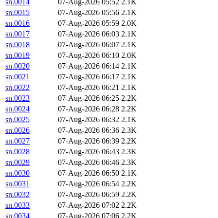
sn.0014
07-Aug-2026 05:52
2.1K
sn.0015
07-Aug-2026 05:56
2.1K
sn.0016
07-Aug-2026 05:59
2.0K
sn.0017
07-Aug-2026 06:03
2.1K
sn.0018
07-Aug-2026 06:07
2.1K
sn.0019
07-Aug-2026 06:10
2.0K
sn.0020
07-Aug-2026 06:14
2.1K
sn.0021
07-Aug-2026 06:17
2.1K
sn.0022
07-Aug-2026 06:21
2.1K
sn.0023
07-Aug-2026 06:25
2.2K
sn.0024
07-Aug-2026 06:28
2.2K
sn.0025
07-Aug-2026 06:32
2.1K
sn.0026
07-Aug-2026 06:36
2.3K
sn.0027
07-Aug-2026 06:39
2.2K
sn.0028
07-Aug-2026 06:43
2.3K
sn.0029
07-Aug-2026 06:46
2.3K
sn.0030
07-Aug-2026 06:50
2.1K
sn.0031
07-Aug-2026 06:54
2.2K
sn.0032
07-Aug-2026 06:59
2.2K
sn.0033
07-Aug-2026 07:02
2.2K
sn.0034
07-Aug-2026 07:06
2.2K