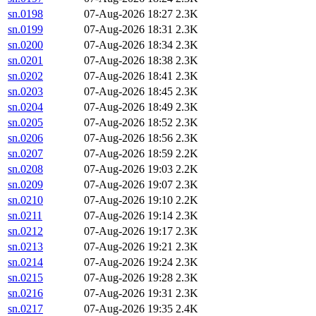
sn.0198
07-Aug-2026 18:27
2.3K
sn.0199
07-Aug-2026 18:31
2.3K
sn.0200
07-Aug-2026 18:34
2.3K
sn.0201
07-Aug-2026 18:38
2.3K
sn.0202
07-Aug-2026 18:41
2.3K
sn.0203
07-Aug-2026 18:45
2.3K
sn.0204
07-Aug-2026 18:49
2.3K
sn.0205
07-Aug-2026 18:52
2.3K
sn.0206
07-Aug-2026 18:56
2.3K
sn.0207
07-Aug-2026 18:59
2.2K
sn.0208
07-Aug-2026 19:03
2.2K
sn.0209
07-Aug-2026 19:07
2.3K
sn.0210
07-Aug-2026 19:10
2.2K
sn.0211
07-Aug-2026 19:14
2.3K
sn.0212
07-Aug-2026 19:17
2.3K
sn.0213
07-Aug-2026 19:21
2.3K
sn.0214
07-Aug-2026 19:24
2.3K
sn.0215
07-Aug-2026 19:28
2.3K
sn.0216
07-Aug-2026 19:31
2.3K
sn.0217
07-Aug-2026 19:35
2.4K