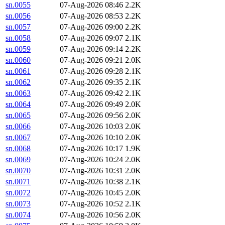
sn.0055
07-Aug-2026 08:46
2.2K
sn.0056
07-Aug-2026 08:53
2.2K
sn.0057
07-Aug-2026 09:00
2.2K
sn.0058
07-Aug-2026 09:07
2.1K
sn.0059
07-Aug-2026 09:14
2.2K
sn.0060
07-Aug-2026 09:21
2.0K
sn.0061
07-Aug-2026 09:28
2.1K
sn.0062
07-Aug-2026 09:35
2.1K
sn.0063
07-Aug-2026 09:42
2.1K
sn.0064
07-Aug-2026 09:49
2.0K
sn.0065
07-Aug-2026 09:56
2.0K
sn.0066
07-Aug-2026 10:03
2.0K
sn.0067
07-Aug-2026 10:10
2.0K
sn.0068
07-Aug-2026 10:17
1.9K
sn.0069
07-Aug-2026 10:24
2.0K
sn.0070
07-Aug-2026 10:31
2.0K
sn.0071
07-Aug-2026 10:38
2.1K
sn.0072
07-Aug-2026 10:45
2.0K
sn.0073
07-Aug-2026 10:52
2.1K
sn.0074
07-Aug-2026 10:56
2.0K