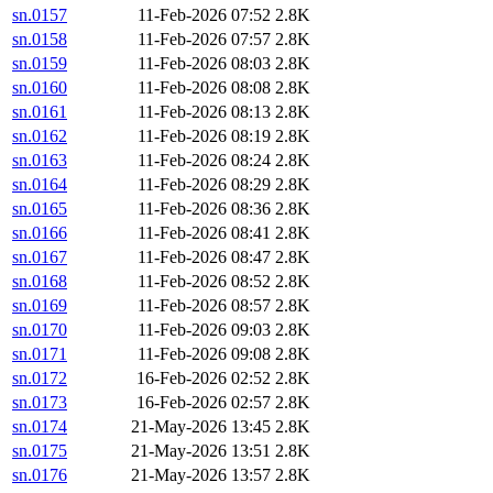
sn.0157
11-Feb-2026 07:52
2.8K
sn.0158
11-Feb-2026 07:57
2.8K
sn.0159
11-Feb-2026 08:03
2.8K
sn.0160
11-Feb-2026 08:08
2.8K
sn.0161
11-Feb-2026 08:13
2.8K
sn.0162
11-Feb-2026 08:19
2.8K
sn.0163
11-Feb-2026 08:24
2.8K
sn.0164
11-Feb-2026 08:29
2.8K
sn.0165
11-Feb-2026 08:36
2.8K
sn.0166
11-Feb-2026 08:41
2.8K
sn.0167
11-Feb-2026 08:47
2.8K
sn.0168
11-Feb-2026 08:52
2.8K
sn.0169
11-Feb-2026 08:57
2.8K
sn.0170
11-Feb-2026 09:03
2.8K
sn.0171
11-Feb-2026 09:08
2.8K
sn.0172
16-Feb-2026 02:52
2.8K
sn.0173
16-Feb-2026 02:57
2.8K
sn.0174
21-May-2026 13:45
2.8K
sn.0175
21-May-2026 13:51
2.8K
sn.0176
21-May-2026 13:57
2.8K