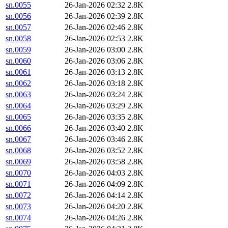
sn.0055
26-Jan-2026 02:32
2.8K
sn.0056
26-Jan-2026 02:39
2.8K
sn.0057
26-Jan-2026 02:46
2.8K
sn.0058
26-Jan-2026 02:53
2.8K
sn.0059
26-Jan-2026 03:00
2.8K
sn.0060
26-Jan-2026 03:06
2.8K
sn.0061
26-Jan-2026 03:13
2.8K
sn.0062
26-Jan-2026 03:18
2.8K
sn.0063
26-Jan-2026 03:24
2.8K
sn.0064
26-Jan-2026 03:29
2.8K
sn.0065
26-Jan-2026 03:35
2.8K
sn.0066
26-Jan-2026 03:40
2.8K
sn.0067
26-Jan-2026 03:46
2.8K
sn.0068
26-Jan-2026 03:52
2.8K
sn.0069
26-Jan-2026 03:58
2.8K
sn.0070
26-Jan-2026 04:03
2.8K
sn.0071
26-Jan-2026 04:09
2.8K
sn.0072
26-Jan-2026 04:14
2.8K
sn.0073
26-Jan-2026 04:20
2.8K
sn.0074
26-Jan-2026 04:26
2.8K