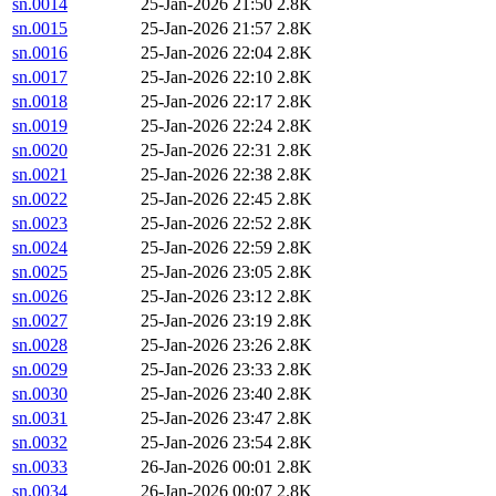
sn.0014
25-Jan-2026 21:50
2.8K
sn.0015
25-Jan-2026 21:57
2.8K
sn.0016
25-Jan-2026 22:04
2.8K
sn.0017
25-Jan-2026 22:10
2.8K
sn.0018
25-Jan-2026 22:17
2.8K
sn.0019
25-Jan-2026 22:24
2.8K
sn.0020
25-Jan-2026 22:31
2.8K
sn.0021
25-Jan-2026 22:38
2.8K
sn.0022
25-Jan-2026 22:45
2.8K
sn.0023
25-Jan-2026 22:52
2.8K
sn.0024
25-Jan-2026 22:59
2.8K
sn.0025
25-Jan-2026 23:05
2.8K
sn.0026
25-Jan-2026 23:12
2.8K
sn.0027
25-Jan-2026 23:19
2.8K
sn.0028
25-Jan-2026 23:26
2.8K
sn.0029
25-Jan-2026 23:33
2.8K
sn.0030
25-Jan-2026 23:40
2.8K
sn.0031
25-Jan-2026 23:47
2.8K
sn.0032
25-Jan-2026 23:54
2.8K
sn.0033
26-Jan-2026 00:01
2.8K
sn.0034
26-Jan-2026 00:07
2.8K