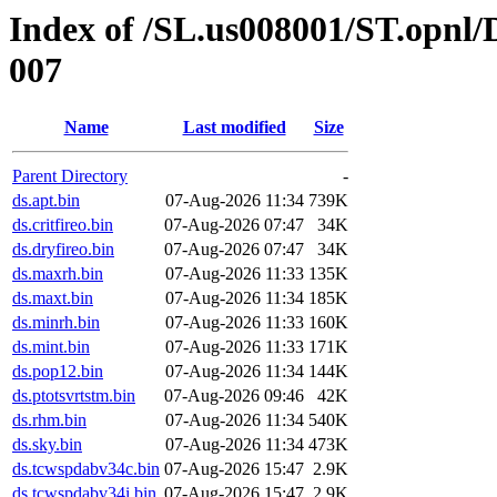
Index of /SL.us008001/ST.opnl/
007
Name
Last modified
Size
Parent Directory
-
ds.apt.bin
07-Aug-2026 11:34
739K
ds.critfireo.bin
07-Aug-2026 07:47
34K
ds.dryfireo.bin
07-Aug-2026 07:47
34K
ds.maxrh.bin
07-Aug-2026 11:33
135K
ds.maxt.bin
07-Aug-2026 11:34
185K
ds.minrh.bin
07-Aug-2026 11:33
160K
ds.mint.bin
07-Aug-2026 11:33
171K
ds.pop12.bin
07-Aug-2026 11:34
144K
ds.ptotsvrtstm.bin
07-Aug-2026 09:46
42K
ds.rhm.bin
07-Aug-2026 11:34
540K
ds.sky.bin
07-Aug-2026 11:34
473K
ds.tcwspdabv34c.bin
07-Aug-2026 15:47
2.9K
ds.tcwspdabv34i.bin
07-Aug-2026 15:47
2.9K