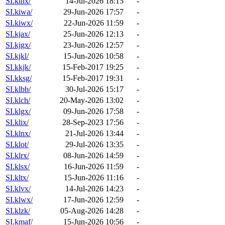
SI.kinx/
14-Jul-2026 18:15
-
SI.kiwa/
29-Jun-2026 17:57
-
SI.kiwx/
22-Jun-2026 11:59
-
SI.kjax/
25-Jun-2026 12:13
-
SI.kjgx/
23-Jun-2026 12:57
-
SI.kjkl/
15-Jun-2026 10:58
-
SI.kkjk/
15-Feb-2017 19:25
-
SI.kksg/
15-Feb-2017 19:31
-
SI.klbb/
30-Jul-2026 15:17
-
SI.klch/
20-May-2026 13:02
-
SI.klgx/
09-Jun-2026 17:58
-
SI.klix/
28-Sep-2023 17:56
-
SI.klnx/
21-Jul-2026 13:44
-
SI.klot/
29-Jul-2026 13:35
-
SI.klrx/
08-Jun-2026 14:59
-
SI.klsx/
16-Jun-2026 11:59
-
SI.kltx/
15-Jun-2026 11:16
-
SI.klvx/
14-Jul-2026 14:23
-
SI.klwx/
17-Jun-2026 12:59
-
SI.klzk/
05-Aug-2026 14:28
-
SI.kmaf/
15-Jun-2026 10:56
-