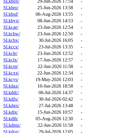
SI.kbox/
29-Jun-2026 17:54
-
SI.kbro/
25-Jun-2026 13:58
-
SI.kbuf/
06-Aug-2026 13:55
-
SI.kbyx/
08-Jun-2026 14:53
-
SI.kcae/
23-Jun-2026 12:54
-
SI.kcbw/
23-Jun-2026 12:50
-
SI.kcbx/
30-Jul-2026 16:05
-
SI.kccx/
23-Jul-2026 13:35
-
SI.kcle/
23-Jun-2026 12:52
-
SI.kclx/
17-Jun-2026 12:57
-
SI.kcrp/
22-Jun-2026 11:58
-
SI.kcxx/
22-Jun-2026 12:34
-
SI.kcys/
19-May-2026 12:03
-
SI.kdax/
10-Jun-2026 18:58
-
SI.kddc/
06-Jul-2026 14:37
-
SI.kdfx/
30-Jul-2026 02:42
-
SI.kdgx/
27-Jul-2026 13:48
-
SI.kdix/
15-Jun-2026 10:57
-
SI.kdlh/
05-Aug-2026 12:30
-
SI.kdmx/
22-Jun-2026 11:58
-
SI.kdox/
29-Jul-2026 12:05
-