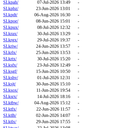
SI.kpah/
07-Jul-2026 13:49
-
SI.kpbz/
23-Jun-2026 13:01
-
SI.kpdt/
06-Aug-2026 16:30
-
SI.kpoe/
08-Jun-2026 15:01
-
SI.kpux/
08-Jul-2026 12:32
-
SI.krax/
30-Jul-2026 13:29
-
SI.krgx/
29-Jul-2026 19:37
-
SI.kriw/
24-Jun-2026 13:57
-
SI.krlx/
25-Jun-2026 13:53
-
SI.krtx/
30-Jul-2026 15:20
-
SI.ksfx/
23-Jul-2026 12:49
-
SI.ksgf/
15-Jun-2026 10:50
-
SI.kshv/
01-Jul-2026 12:31
-
SI.ksjt/
30-Jun-2026 15:10
-
SI.ksox/
11-Jun-2026 19:54
-
SI.ksrx/
14-Jul-2026 18:16
-
SI.ktbw/
04-Aug-2026 15:12
-
SI.ktfx/
22-Jun-2026 11:57
-
SI.ktlh/
02-Jun-2026 14:07
-
SI.ktlx/
29-Jun-2026 17:55
-
SI.ktwx/
22-Jul-2026 13:08
-