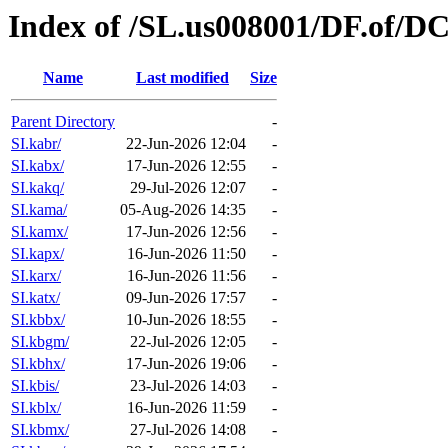
Index of /SL.us008001/DF.of/D
Name
Last modified
Size
Parent Directory
-
SI.kabr/
22-Jun-2026 12:04
-
SI.kabx/
17-Jun-2026 12:55
-
SI.kakq/
29-Jul-2026 12:07
-
SI.kama/
05-Aug-2026 14:35
-
SI.kamx/
17-Jun-2026 12:56
-
SI.kapx/
16-Jun-2026 11:50
-
SI.karx/
16-Jun-2026 11:56
-
SI.katx/
09-Jun-2026 17:57
-
SI.kbbx/
10-Jun-2026 18:55
-
SI.kbgm/
22-Jul-2026 12:05
-
SI.kbhx/
17-Jun-2026 19:06
-
SI.kbis/
23-Jul-2026 14:03
-
SI.kblx/
16-Jun-2026 11:59
-
SI.kbmx/
27-Jul-2026 14:08
-